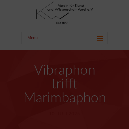
Menu
Start
Der Verein
Vibraphon
Mitgliedschaft
trifft
Förderer
Marimbaphon
Kontakt
Impressum
10. JULI 2025